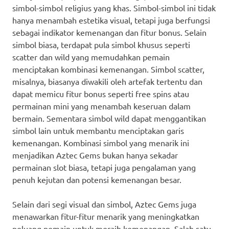
simbol-simbol religius yang khas. Simbol-simbol ini tidak
hanya menambah estetika visual, tetapi juga berfungsi
sebagai indikator kemenangan dan fitur bonus. Selain
simbol biasa, terdapat pula simbol khusus seperti
scatter dan wild yang memudahkan pemain
menciptakan kombinasi kemenangan. Simbol scatter,
misalnya, biasanya diwakili oleh artefak tertentu dan
dapat memicu fitur bonus seperti free spins atau
permainan mini yang menambah keseruan dalam
bermain. Sementara simbol wild dapat menggantikan
simbol lain untuk membantu menciptakan garis
kemenangan. Kombinasi simbol yang menarik ini
menjadikan Aztec Gems bukan hanya sekadar
permainan slot biasa, tetapi juga pengalaman yang
penuh kejutan dan potensi kemenangan besar.
Selain dari segi visual dan simbol, Aztec Gems juga
menawarkan fitur-fitur menarik yang meningkatkan
peluang pemain untuk meraih kemenangan. Salah satu