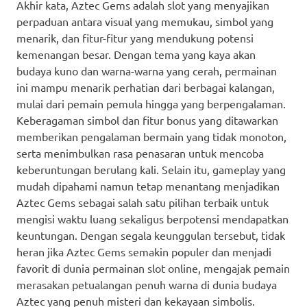
Akhir kata, Aztec Gems adalah slot yang menyajikan
perpaduan antara visual yang memukau, simbol yang
menarik, dan fitur-fitur yang mendukung potensi
kemenangan besar. Dengan tema yang kaya akan
budaya kuno dan warna-warna yang cerah, permainan
ini mampu menarik perhatian dari berbagai kalangan,
mulai dari pemain pemula hingga yang berpengalaman.
Keberagaman simbol dan fitur bonus yang ditawarkan
memberikan pengalaman bermain yang tidak monoton,
serta menimbulkan rasa penasaran untuk mencoba
keberuntungan berulang kali. Selain itu, gameplay yang
mudah dipahami namun tetap menantang menjadikan
Aztec Gems sebagai salah satu pilihan terbaik untuk
mengisi waktu luang sekaligus berpotensi mendapatkan
keuntungan. Dengan segala keunggulan tersebut, tidak
heran jika Aztec Gems semakin populer dan menjadi
favorit di dunia permainan slot online, mengajak pemain
merasakan petualangan penuh warna di dunia budaya
Aztec yang penuh misteri dan kekayaan simbolis.