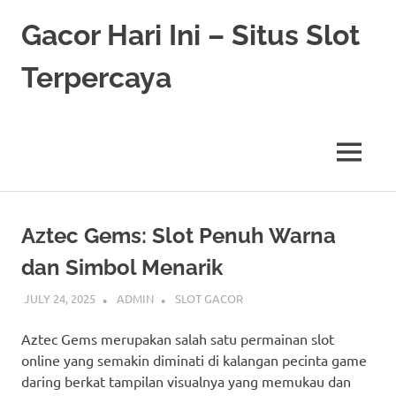
Skip
Gacor Hari Ini – Situs Slot
to
content
Terpercaya
MENU
Aztec Gems: Slot Penuh Warna
dan Simbol Menarik
JULY 24, 2025
ADMIN
SLOT GACOR
Aztec Gems merupakan salah satu permainan slot
online yang semakin diminati di kalangan pecinta game
daring berkat tampilan visualnya yang memukau dan