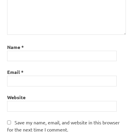
Name
*
Email
*
Website
Save my name, email, and website in this browser
for the next time I comment.