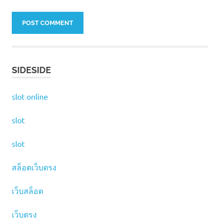
SIDESIDE
slot online
slot
slot
สล็อตเว็บตรง
เว็บสล็อต
เว็บตรง