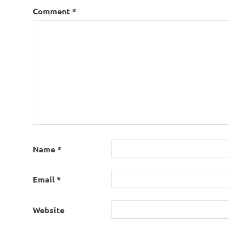
online
Comment
*
Name
*
Email
*
Website