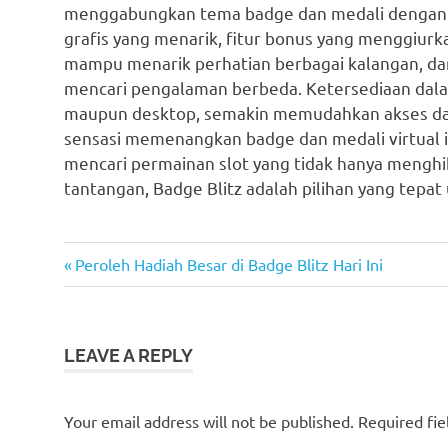
menggabungkan tema badge dan medali dengan 
grafis yang menarik, fitur bonus yang menggiurka
mampu menarik perhatian berbagai kalangan, da
mencari pengalaman berbeda. Ketersediaan dalam
maupun desktop, semakin memudahkan akses da
sensasi memenangkan badge dan medali virtual ini
mencari permainan slot yang tidak hanya mengh
tantangan, Badge Blitz adalah pilihan yang tep
casino
Previous
Post
Peroleh Hadiah Besar di Badge Blitz Hari Ini
judi
Post:
navigation
bola
sbobet
LEAVE A REPLY
slot
slot
gacor
Your email address will not be published.
Required fi
slot