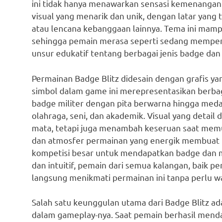
ini tidak hanya menawarkan sensasi kemenangan
visual yang menarik dan unik, dengan latar yang t
atau lencana kebanggaan lainnya. Tema ini mam
sehingga pemain merasa seperti sedang mempe
unsur edukatif tentang berbagai jenis badge dan 
Permainan Badge Blitz didesain dengan grafis y
simbol dalam game ini merepresentasikan berbaga
badge militer dengan pita berwarna hingga medal
olahraga, seni, dan akademik. Visual yang detail
mata, tetapi juga menambah keseruan saat memut
dan atmosfer permainan yang energik membuat 
kompetisi besar untuk mendapatkan badge dan m
dan intuitif, pemain dari semua kalangan, baik
langsung menikmati permainan ini tanpa perlu wa
Salah satu keunggulan utama dari Badge Blitz ada
dalam gameplay-nya. Saat pemain berhasil mend