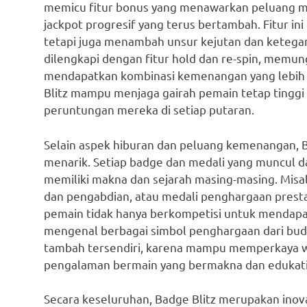
memicu fitur bonus yang menawarkan peluang me
jackpot progresif yang terus bertambah. Fitur i
tetapi juga menambah unsur kejutan dan ketegang
dilengkapi dengan fitur hold dan re-spin, mem
mendapatkan kombinasi kemenangan yang lebih be
Blitz mampu menjaga gairah pemain tetap ting
peruntungan mereka di setiap putaran.
Selain aspek hiburan dan peluang kemenangan, Bad
menarik. Setiap badge dan medali yang muncul dal
memiliki makna dan sejarah masing-masing. Misa
dan pengabdian, atau medali penghargaan prestas
pemain tidak hanya berkompetisi untuk mendapat
mengenal berbagai simbol penghargaan dari budaya
tambah tersendiri, karena mampu memperkaya 
pengalaman bermain yang bermakna dan edukati
Secara keseluruhan, Badge Blitz merupakan inov