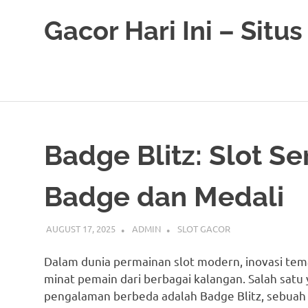
Skip
Gacor Hari Ini – Situ
to
content
Badge Blitz: Slot S
Badge dan Medali
AUGUST 17, 2025
ADMIN
SLOT GACOR
Dalam dunia permainan slot modern, inovasi tem
minat pemain dari berbagai kalangan. Salah sat
pengalaman berbeda adalah Badge Blitz, sebuah