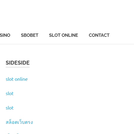
SINO
SBOBET
SLOT ONLINE
CONTACT
SIDESIDE
slot online
slot
slot
สล็อตเว็บตรง