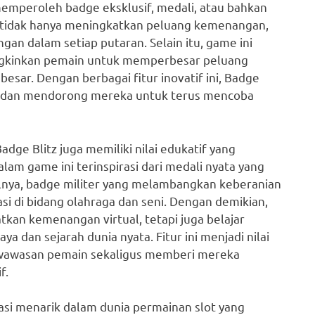
mperoleh badge eksklusif, medali, atau bahkan
ni tidak hanya meningkatkan peluang kemenangan,
an dalam setiap putaran. Selain itu, game ini
ungkinkan pemain untuk memperbesar peluang
sar. Dengan berbagai fitur inovatif ini, Badge
gi dan mendorong mereka untuk terus mencoba
ge Blitz juga memiliki nilai edukatif yang
am game ini terinspirasi dari medali nyata yang
lnya, badge militer yang melambangkan keberanian
i di bidang olahraga dan seni. Dengan demikian,
kan kemenangan virtual, tetapi juga belajar
 dan sejarah dunia nyata. Fitur ini menjadi nilai
wawasan pemain sekaligus memberi mereka
f.
asi menarik dalam dunia permainan slot yang