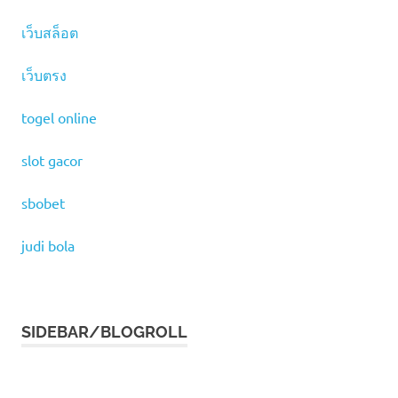
เว็บสล็อต
เว็บตรง
togel online
slot gacor
sbobet
judi bola
SIDEBAR/BLOGROLL