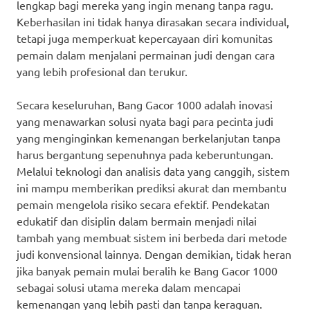
lengkap bagi mereka yang ingin menang tanpa ragu.
Keberhasilan ini tidak hanya dirasakan secara individual,
tetapi juga memperkuat kepercayaan diri komunitas
pemain dalam menjalani permainan judi dengan cara
yang lebih profesional dan terukur.
Secara keseluruhan, Bang Gacor 1000 adalah inovasi
yang menawarkan solusi nyata bagi para pecinta judi
yang menginginkan kemenangan berkelanjutan tanpa
harus bergantung sepenuhnya pada keberuntungan.
Melalui teknologi dan analisis data yang canggih, sistem
ini mampu memberikan prediksi akurat dan membantu
pemain mengelola risiko secara efektif. Pendekatan
edukatif dan disiplin dalam bermain menjadi nilai
tambah yang membuat sistem ini berbeda dari metode
judi konvensional lainnya. Dengan demikian, tidak heran
jika banyak pemain mulai beralih ke Bang Gacor 1000
sebagai solusi utama mereka dalam mencapai
kemenangan yang lebih pasti dan tanpa keraguan.