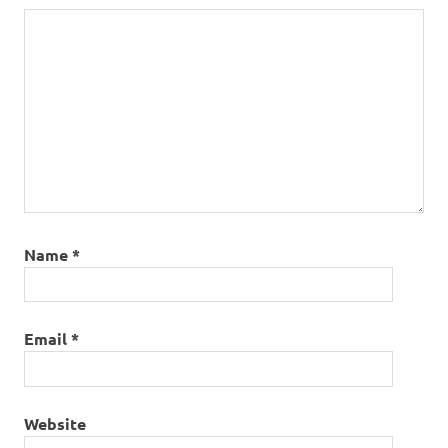
Name
*
Email
*
Website