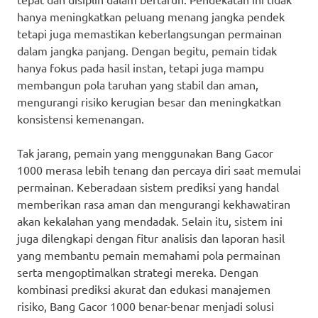
hanya meningkatkan peluang menang jangka pendek
tetapi juga memastikan keberlangsungan permainan
dalam jangka panjang. Dengan begitu, pemain tidak
hanya fokus pada hasil instan, tetapi juga mampu
membangun pola taruhan yang stabil dan aman,
mengurangi risiko kerugian besar dan meningkatkan
konsistensi kemenangan.
Tak jarang, pemain yang menggunakan Bang Gacor
1000 merasa lebih tenang dan percaya diri saat memulai
permainan. Keberadaan sistem prediksi yang handal
memberikan rasa aman dan mengurangi kekhawatiran
akan kekalahan yang mendadak. Selain itu, sistem ini
juga dilengkapi dengan fitur analisis dan laporan hasil
yang membantu pemain memahami pola permainan
serta mengoptimalkan strategi mereka. Dengan
kombinasi prediksi akurat dan edukasi manajemen
risiko, Bang Gacor 1000 benar-benar menjadi solusi