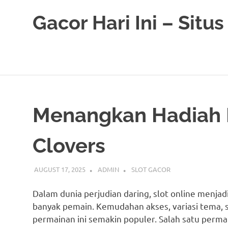
Skip
Gacor Hari Ini – Situ
to
content
Menangkan Hadiah B
Clovers
AUGUST 17, 2025
ADMIN
SLOT GACOR
Dalam dunia perjudian daring, slot online menjad
banyak pemain. Kemudahan akses, variasi tema
permainan ini semakin populer. Salah satu perm