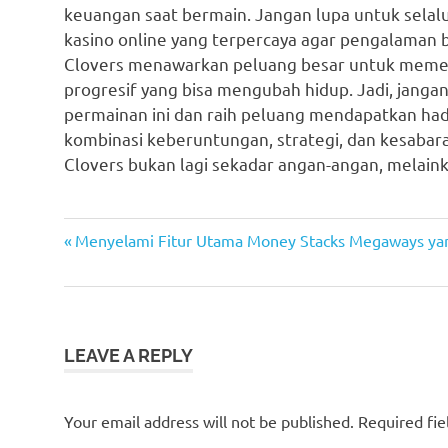
keuangan saat bermain. Jangan lupa untuk selal
kasino online yang terpercaya agar pengalaman
Clovers menawarkan peluang besar untuk memena
progresif yang bisa mengubah hidup. Jadi, jang
permainan ini dan raih peluang mendapatkan had
kombinasi keberuntungan, strategi, dan kesabar
Clovers bukan lagi sekadar angan-angan, melainka
casino
Previous
Post
Menyelami Fitur Utama Money Stacks Megaways ya
judi
Post:
navigation
bola
sbobet
slot
LEAVE A REPLY
slot
gacor
Your email address will not be published.
Required fi
slot
online