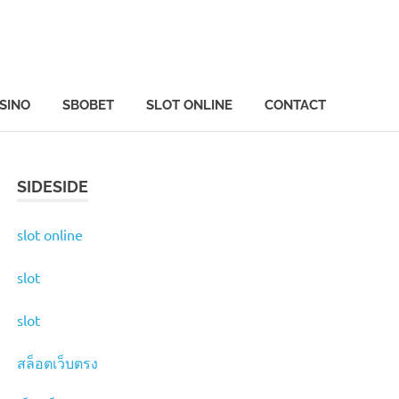
SINO
SBOBET
SLOT ONLINE
CONTACT
SIDESIDE
slot online
slot
slot
สล็อตเว็บตรง