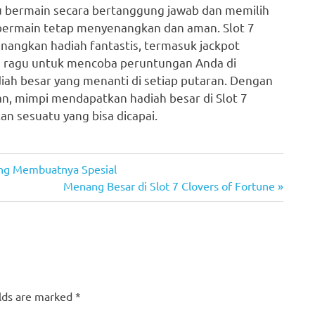
u bermain secara bertanggung jawab dan memilih
 bermain tetap menyenangkan dan aman. Slot 7
ngkan hadiah fantastis, termasuk jackpot
an ragu untuk mencoba peruntungan Anda di
iah besar yang menanti di setiap putaran. Dengan
an, mimpi mendapatkan hadiah besar di Slot 7
n sesuatu yang bisa dicapai.
ng Membuatnya Spesial
Next
Menang Besar di Slot 7 Clovers of Fortune
Post:
elds are marked
*