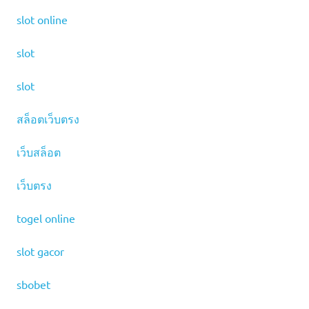
slot online
slot
slot
สล็อตเว็บตรง
เว็บสล็อต
เว็บตรง
togel online
slot gacor
sbobet