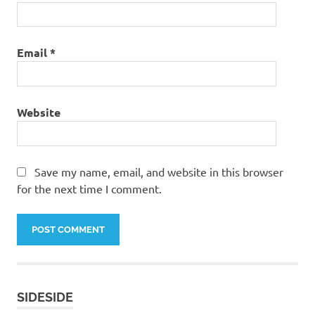
Email
*
Website
Save my name, email, and website in this browser
for the next time I comment.
SIDESIDE