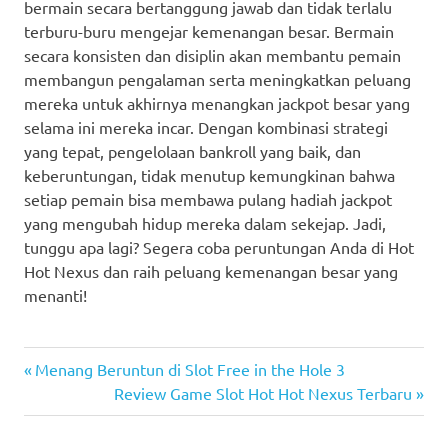
bermain secara bertanggung jawab dan tidak terlalu
terburu-buru mengejar kemenangan besar. Bermain
secara konsisten dan disiplin akan membantu pemain
membangun pengalaman serta meningkatkan peluang
mereka untuk akhirnya menangkan jackpot besar yang
selama ini mereka incar. Dengan kombinasi strategi
yang tepat, pengelolaan bankroll yang baik, dan
keberuntungan, tidak menutup kemungkinan bahwa
setiap pemain bisa membawa pulang hadiah jackpot
yang mengubah hidup mereka dalam sekejap. Jadi,
tunggu apa lagi? Segera coba peruntungan Anda di Hot
Hot Nexus dan raih peluang kemenangan besar yang
menanti!
casino
Previous
Post
Menang Beruntun di Slot Free in the Hole 3
judi
Post:
Next
Review Game Slot Hot Hot Nexus Terbaru
navigation
bola
Post:
sbobet