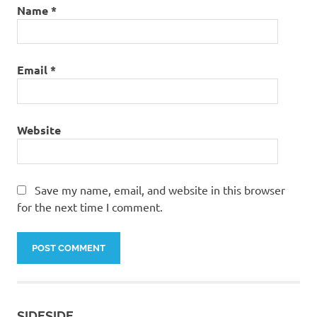
Name
*
Email
*
Website
Save my name, email, and website in this browser
for the next time I comment.
SIDESIDE