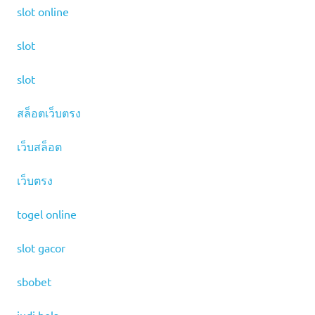
slot online
slot
slot
สล็อตเว็บตรง
เว็บสล็อต
เว็บตรง
togel online
slot gacor
sbobet
judi bola