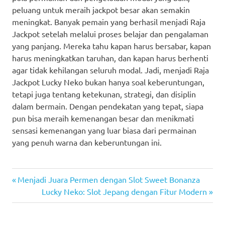
peluang untuk meraih jackpot besar akan semakin
meningkat. Banyak pemain yang berhasil menjadi Raja
Jackpot setelah melalui proses belajar dan pengalaman
yang panjang. Mereka tahu kapan harus bersabar, kapan
harus meningkatkan taruhan, dan kapan harus berhenti
agar tidak kehilangan seluruh modal. Jadi, menjadi Raja
Jackpot Lucky Neko bukan hanya soal keberuntungan,
tetapi juga tentang ketekunan, strategi, dan disiplin
dalam bermain. Dengan pendekatan yang tepat, siapa
pun bisa meraih kemenangan besar dan menikmati
sensasi kemenangan yang luar biasa dari permainan
yang penuh warna dan keberuntungan ini.
casino
Previous
Post
Menjadi Juara Permen dengan Slot Sweet Bonanza
judi
Post:
Next
Lucky Neko: Slot Jepang dengan Fitur Modern
navigation
bola
Post:
sbobet