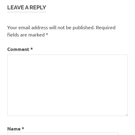
slot
LEAVE A REPLY
slot
gacor
Your email address will not be published.
Required
slot
online
fields are marked
*
Comment
*
Name
*