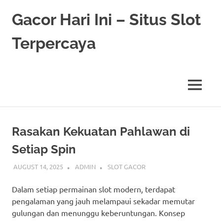
Skip
Gacor Hari Ini – Situs Slot
to
content
Terpercaya
MENU
Rasakan Kekuatan Pahlawan di
Setiap Spin
AUGUST 14, 2025
ADMIN
SLOT GACOR
Dalam setiap permainan slot modern, terdapat
pengalaman yang jauh melampaui sekadar memutar
gulungan dan menunggu keberuntungan. Konsep