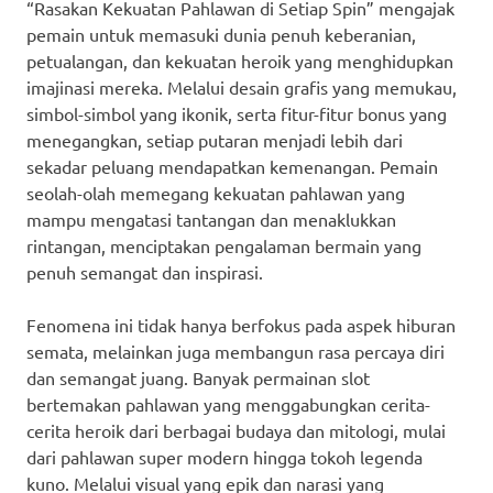
“Rasakan Kekuatan Pahlawan di Setiap Spin” mengajak
pemain untuk memasuki dunia penuh keberanian,
petualangan, dan kekuatan heroik yang menghidupkan
imajinasi mereka. Melalui desain grafis yang memukau,
simbol-simbol yang ikonik, serta fitur-fitur bonus yang
menegangkan, setiap putaran menjadi lebih dari
sekadar peluang mendapatkan kemenangan. Pemain
seolah-olah memegang kekuatan pahlawan yang
mampu mengatasi tantangan dan menaklukkan
rintangan, menciptakan pengalaman bermain yang
penuh semangat dan inspirasi.
Fenomena ini tidak hanya berfokus pada aspek hiburan
semata, melainkan juga membangun rasa percaya diri
dan semangat juang. Banyak permainan slot
bertemakan pahlawan yang menggabungkan cerita-
cerita heroik dari berbagai budaya dan mitologi, mulai
dari pahlawan super modern hingga tokoh legenda
kuno. Melalui visual yang epik dan narasi yang