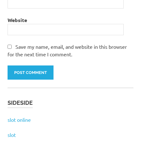
Website
Save my name, email, and website in this browser
for the next time I comment.
SIDESIDE
slot online
slot