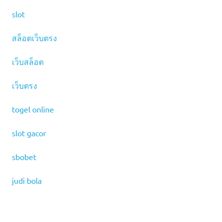
slot
สล็อตเว็บตรง
เว็บสล็อต
เว็บตรง
togel online
slot gacor
sbobet
judi bola