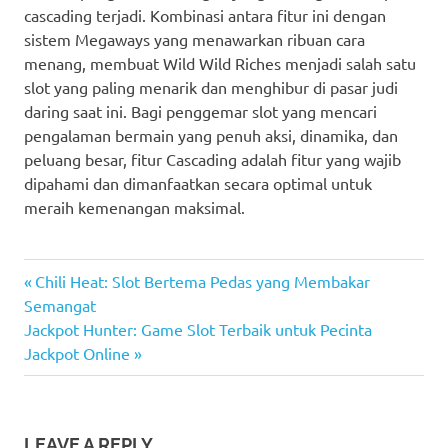
cascading terjadi. Kombinasi antara fitur ini dengan
sistem Megaways yang menawarkan ribuan cara
menang, membuat Wild Wild Riches menjadi salah satu
slot yang paling menarik dan menghibur di pasar judi
daring saat ini. Bagi penggemar slot yang mencari
pengalaman bermain yang penuh aksi, dinamika, dan
peluang besar, fitur Cascading adalah fitur yang wajib
dipahami dan dimanfaatkan secara optimal untuk
meraih kemenangan maksimal.
casino
Previous
Post
Chili Heat: Slot Bertema Pedas yang Membakar
judi
Post:
Semangat
navigation
bola
Next
Jackpot Hunter: Game Slot Terbaik untuk Pecinta
Post:
Jackpot Online
sbobet
slot
slot
gacor
LEAVE A REPLY