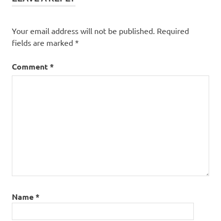
slot
online
Your email address will not be published.
Required
fields are marked
*
Comment
*
Name
*